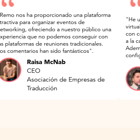
"Remo nos ha proporcionado una plataforma
"H
atractiva para organizar eventos de
vi
networking, ofreciendo a nuestro público una
co
experiencia que no podemos conseguir con
a 
las plataformas de reuniones tradicionales.
Ad
Los comentarios han sido fantásticos".
co
Raisa McNab
CEO
Asociación de Empresas de
Traducción