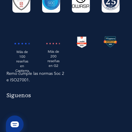
Más de
Más de
200
100
reseñas
reseñas
en G2
en
Capterra
Remo cumple las normas Soc 2
e ISO27001.
Síguenos