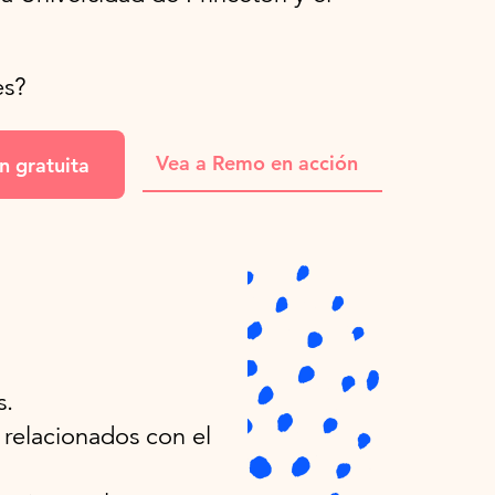
es?
Vea a Remo en acción
n gratuita
?
s.
 relacionados con el