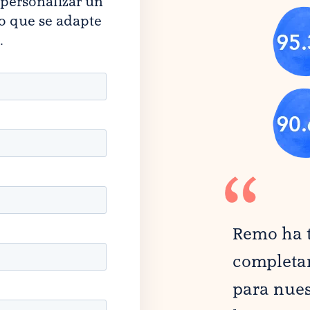
 personalizar un
o que se adapte
.
Remo ha 
completam
para nues