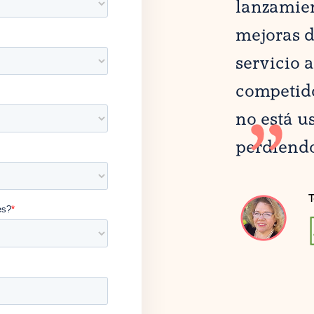
lanzamien
mejoras de
servicio a
competido
no está u
perdiendo
T